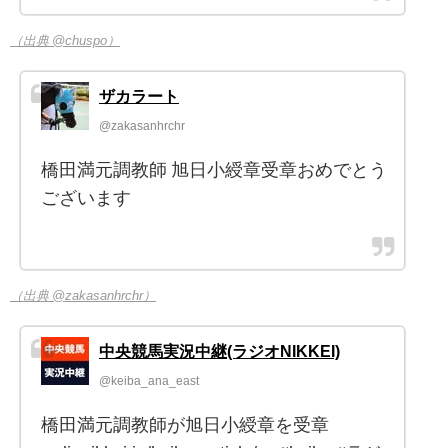
（出典 @chuspo）
ザカラート
@zakasanhrchr
橋田満元調教師 旭日小綬章受章おめでとう
ございます
（出典 @zakasanhrchr）
中央競馬実況中継(ラジオNIKKEI)
@keiba_ana_east
橋田満元調教師が旭日小綬章を受章