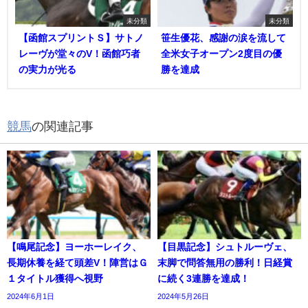
未分類
未分類
【函館スプリントＳ】サトノ
笹生優花、感謝の涙を流して
レーヴが堂々のV！函館巧者
全米女子オープン2度目の優
の実力が光る
勝を達成
競馬
の関連記事
【鳴尾記念】ヨーホーレイク、
【目黒記念】シュトルーヴェ、
長期休養を経て頭差V！陣営はＧ
末脚で問答無用の勝利！日経賞
１タイトル獲得へ視野
に続く3連勝を達成！
2024年6月1日
2024年5月26日