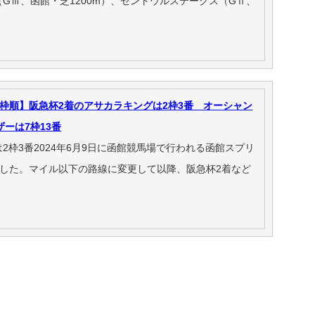
GⅢ、函館・芝1200m）、セントウルステークス（GⅡ、
枠順】阪急杯2着のアサカラキングは2枠3番 オーシャン
ザーは7枠13番
2枠3番2024年6月9日に函館競馬場で行われる函館スプリ
定した。マイル以下の路線に変更して以降、阪急杯2着など