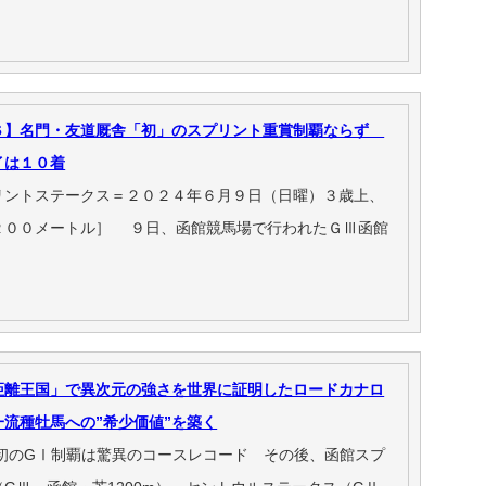
Ｓ】名門・友道厩舎「初」のスプリント重賞制覇ならず
イは１０着
リントステークス＝２０２４年６月９日（日曜）３歳上、
２００メートル］ ９日、函館競馬場で行われたＧⅢ函館
距離王国」で異次元の強さを世界に証明したロードカナロ
流種牡馬への”希少価値”を築く
 初のGⅠ制覇は驚異のコースレコード その後、函館スプ