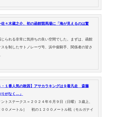
ー佐々木蔵之介、初の函館競馬場に「海が見えるのは驚
感じられる非常に気持ちの良い空間でした。まずは、函館
クスを制したサトノレーヴ号、浜中俊騎手、関係者の皆さ
…
Ｓ・１番人気の敗因】アサカラキングは９着凡走 斎藤
ぷりがなく…」
リントステークス＝２０２４年６月９日（日曜）３歳上、
２００メートル］ 初の１２００メートル戦（モルガナイ