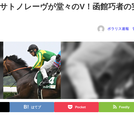
サトノレーヴが堂々のV！函館巧者の
ポラリス速報 
はてブ
Pocket
Feedly
tena
共