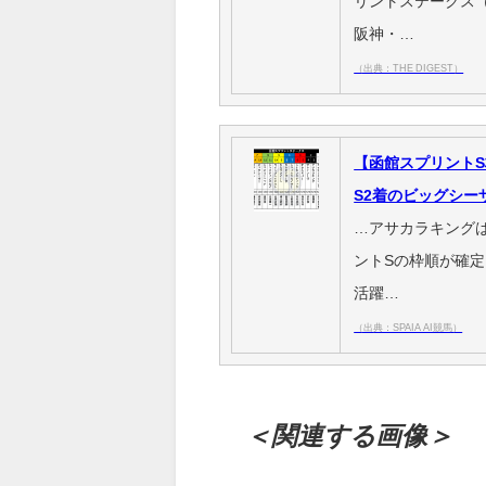
リントステークス（
阪神・…
（出典：THE DIGEST）
【函館スプリントS
S2着のビッグシー
…アサカラキングは
ントSの枠順が確
活躍…
（出典：SPAIA AI競馬）
＜関連する画像＞