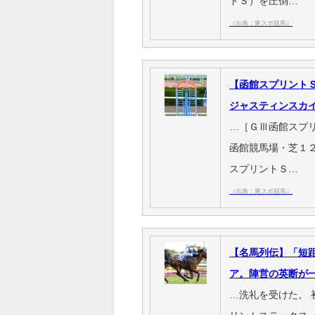
トＳ）を圧倒…
（出典：東スポ競馬）
【函館スプリント
ジャスティンスカ
…［ＧⅢ函館スプ
函館競馬場・芝１
スプリントＳ…
（出典：東スポ競馬）
【名馬列伝】「短
ア。陣営の英断が一
…洗礼を受けた。