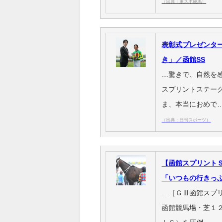
（出典：東スポ競馬）
表彰式プレゼンタ
き」／函館SS
…驚きで、自然を
スプリントステー
ま、本当におめで
（出典：日刊スポーツ）
【函館スプリント
「いつもの行きっ
…［ＧⅢ函館スプ
函館競馬場・芝１