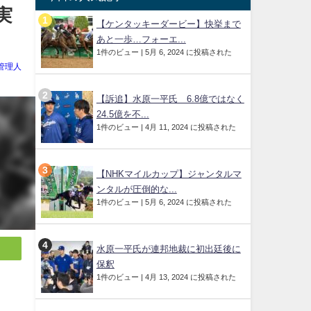
実
【ケンタッキーダービー】快挙まで
あと一歩…フォーエ...
1件のビュー
|
5月 6, 2024 に投稿された
管理人
【訴追】水原一平氏 6.8億ではなく
24.5億を不...
1件のビュー
|
4月 11, 2024 に投稿された
【NHKマイルカップ】ジャンタルマ
ンタルが圧倒的な...
1件のビュー
|
5月 6, 2024 に投稿された
水原一平氏が連邦地裁に初出廷後に
保釈
1件のビュー
|
4月 13, 2024 に投稿された