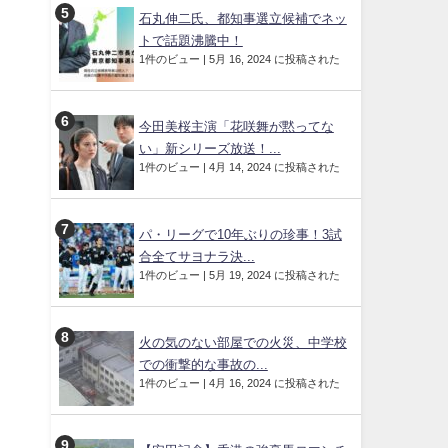
石丸伸二氏、都知事選立候補でネッ
トで話題沸騰中！
1件のビュー
|
5月 16, 2024 に投稿された
今田美桜主演「花咲舞が黙ってな
い」新シリーズ放送！...
1件のビュー
|
4月 14, 2024 に投稿された
パ・リーグで10年ぶりの珍事！3試
合全てサヨナラ決...
1件のビュー
|
5月 19, 2024 に投稿された
火の気のない部屋での火災、中学校
での衝撃的な事故の...
1件のビュー
|
4月 16, 2024 に投稿された