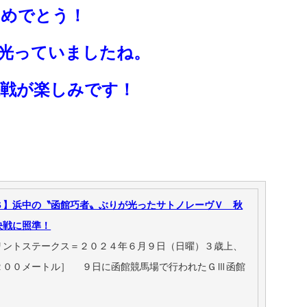
有
おめでとう！
光っていましたね。
決戦が楽しみです！
Ｓ】浜中の〝函館巧者〟ぶりが光ったサトノレーヴＶ 秋
決戦に照準！
リントステークス＝２０２４年６月９日（日曜）３歳上、
２００メートル］ ９日に函館競馬場で行われたＧⅢ函館