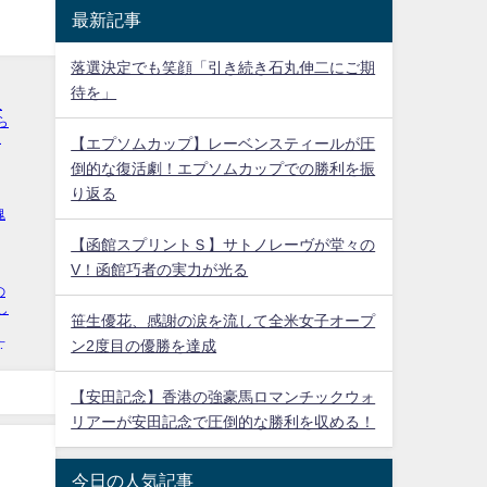
最新記事
落選決定でも笑顔「引き続き石丸伸二にご期
待を」
【エプソムカップ】レーベンスティールが圧
倒的な復活劇！エプソムカップでの勝利を振
り返る
【函館スプリントＳ】サトノレーヴが堂々の
V！函館巧者の実力が光る
笹生優花、感謝の涙を流して全米女子オープ
ン2度目の優勝を達成
【安田記念】香港の強豪馬ロマンチックウォ
リアーが安田記念で圧倒的な勝利を収める！
今日の人気記事