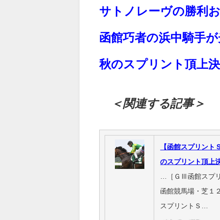
サトノレーヴの勝利
函館巧者の浜中騎手が
秋のスプリント頂上
＜関連する記事＞
【函館スプリント
のスプリント頂上
…［ＧⅢ函館スプ
函館競馬場・芝１
スプリントＳ…