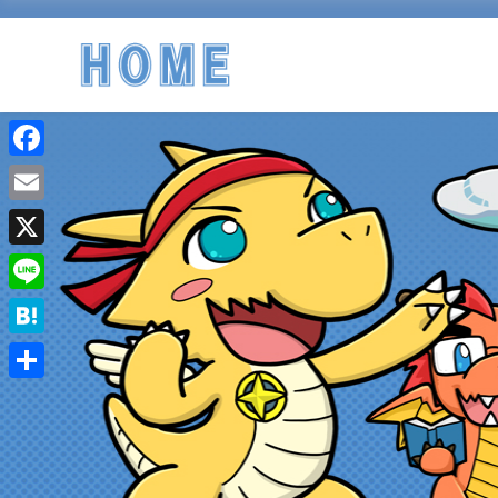
Facebook
Email
X
Line
Hatena
共
有