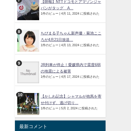
【朗報】NTTドコモとアマゾンジャ
パンがタッグ A...
1件のビュー
|
4月 11, 2024 に投稿された
ちびまる子ちゃん新声優・菊池ここ
ろが4月21日放送...
1件のビュー
|
4月 13, 2024 に投稿された
JR列車が停止！愛媛県内で震度6弱
の地震による被害
1件のビュー
|
4月 17, 2024 に投稿された
【かしわ記念】シャマルが他馬を寄
せ付けず、逃げ切り...
1件のビュー
|
5月 2, 2024 に投稿された
最新コメント