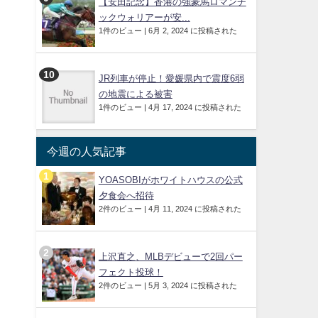
【安田記念】香港の強豪馬ロマンチ
ックウォリアーが安...
1件のビュー
|
6月 2, 2024 に投稿された
JR列車が停止！愛媛県内で震度6弱
の地震による被害
1件のビュー
|
4月 17, 2024 に投稿された
今週の人気記事
YOASOBIがホワイトハウスの公式
夕食会へ招待
2件のビュー
|
4月 11, 2024 に投稿された
上沢直之、MLBデビューで2回パー
フェクト投球！
2件のビュー
|
5月 3, 2024 に投稿された