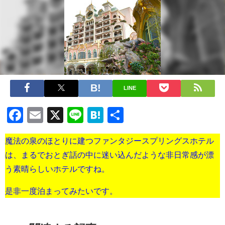
LINE
Facebook
Email
X
Line
Hatena
共
有
魔法の泉のほとりに建つファンタジースプリングスホテル
は、まるでおとぎ話の中に迷い込んだような非日常感が漂
う素晴らしいホテルですね。
是非一度泊まってみたいです。