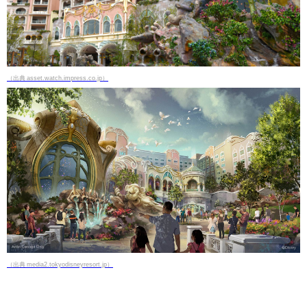
（出典 asset.watch.impress.co.jp）
（出典 media2.tokyodisneyresort.jp）