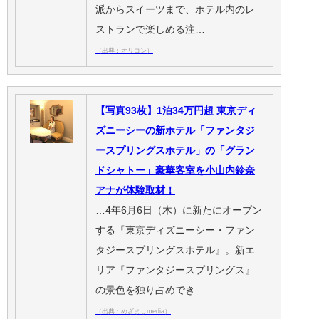
派からスイーツまで、ホテル内のレ
ストランで楽しめる注…
（出典：オリコン）
【写真93枚】1泊34万円超 東京ディ
ズニーシーの新ホテル「ファンタジ
ースプリングスホテル」の「グラン
ドシャトー」豪華客室を小山内鈴奈
アナが体験取材！
…4年6月6日（木）に新たにオープン
する『東京ディズニーシー・ファン
タジースプリングスホテル』。新エ
リア『ファンタジースプリングス』
の景色を独り占めでき…
（出典：めざましmedia）