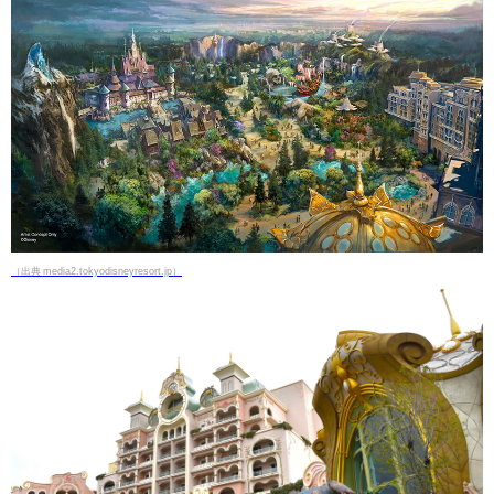
（出典 media2.tokyodisneyresort.jp）