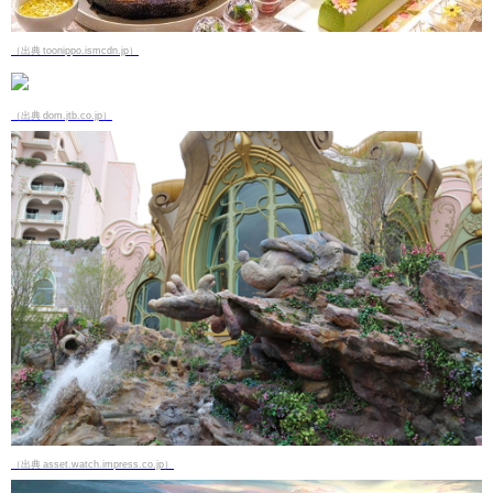
（出典 toonippo.ismcdn.jp）
（出典 dom.jtb.co.jp）
（出典 asset.watch.impress.co.jp）