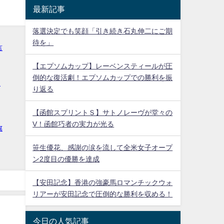
最新記事
落選決定でも笑顔「引き続き石丸伸二にご期
待を」
【エプソムカップ】レーベンスティールが圧
倒的な復活劇！エプソムカップでの勝利を振
り返る
【函館スプリントＳ】サトノレーヴが堂々の
V！函館巧者の実力が光る
笹生優花、感謝の涙を流して全米女子オープ
ン2度目の優勝を達成
【安田記念】香港の強豪馬ロマンチックウォ
リアーが安田記念で圧倒的な勝利を収める！
今日の人気記事