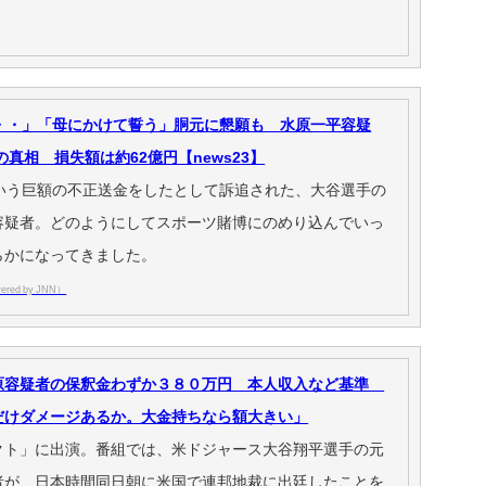
・・・」「母にかけて誓う」胴元に懇願も 水原一平容疑
の真相 損失額は約62億円【news23】
という巨額の不正送金をしたとして訴追された、大谷選手の
容疑者。どのようにしてスポーツ賭博にのめり込んでいっ
らかになってきました。
red by JNN）
原容疑者の保釈金わずか３８０万円 本人収入など基準
だけダメージあるか。大金持ちなら額大きい」
クト」に出演。番組では、米ドジャース大谷翔平選手の元
者が、日本時間同日朝に米国で連邦地裁に出廷したことを