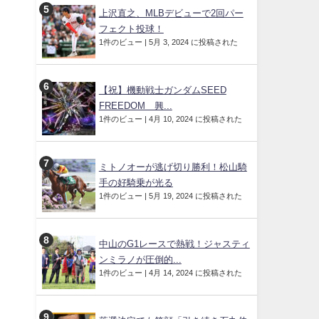
上沢直之、MLBデビューで2回パー
フェクト投球！
1件のビュー
|
5月 3, 2024 に投稿された
【祝】機動戦士ガンダムSEED
FREEDOM 興...
1件のビュー
|
4月 10, 2024 に投稿された
ミトノオーが逃げ切り勝利！松山騎
手の好騎乗が光る
1件のビュー
|
5月 19, 2024 に投稿された
中山のG1レースで熱戦！ジャスティ
ンミラノが圧倒的...
1件のビュー
|
4月 14, 2024 に投稿された