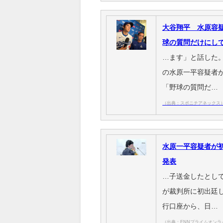
大谷翔平 水原容
球の質問だけにし
…ます」と話した
の水原一平容疑者
「野球の質問だ…
（出典：スポニチアネックス
水原一平容疑者が
発表
…子送金したとし
が裁判所に初出廷
行口座から、日…
（出典：FNNプライムオン