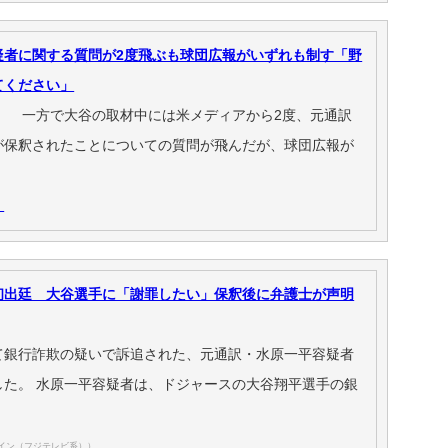
疑者に関する質問が2度飛ぶも球団広報がいずれも制す「野
てください」
。 一方で大谷の取材中には米メディアから2度、元通訳
が保釈されたことについての質問が飛んだが、球団広報が
）
初出廷 大谷選手に「謝罪したい」保釈後に弁護士が声明
て銀行詐欺の疑いで訴追された、元通訳・水原一平容疑者
した。 水原一平容疑者は、ドジャースの大谷翔平選手の銀
ライン（フジテレビ系））