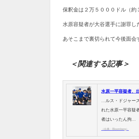
保釈金は２万５０００ドル（約
水原容疑者が大谷選手に謝罪し
あそこまで裏切られて今後面会
＜関連する記事＞
水原一平容疑者、
…ルス・ドジャー
れた水原一平容疑
者はいったん拘…
（出典：Bloomberg）