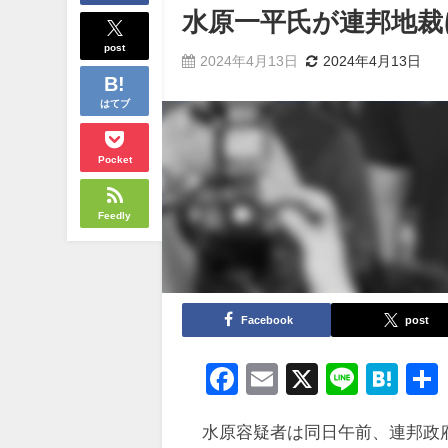
水原一平氏が連邦地裁
post
2024年4月13日
2024年4月13日
はてブ
Pocket
Feedly
Facebook
post
Facebook
Email
X
Line
Ha
水原容疑者は同日午前、連邦政