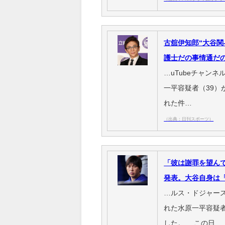
古舘伊知郎“大谷
護士だの事情通だ
…uTubeチャン
一平容疑者（39
れた件…
（出典：日刊スポーツ）
「彼は謝罪を望ん
発表。大谷自身は
…ルス・ドジャー
れた水原一平容疑
した。 この日…