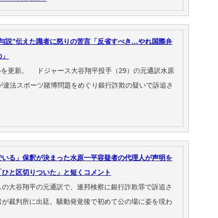
関与説”伝えた識者に怒りの苦言「反省すべき…やれ国際弁
の」
ネルを更新。 ドジャース大谷翔平投手（29）の元通訳水原
）が違法スポーツ賭博問題をめぐり銀行詐欺の疑いで訴追さ
でいる」保釈が決まった水原一平容疑者の代理人が声明を
「ひと区切りついた」と短くコメント
スの大谷翔平の元通訳で、連邦検察に銀行詐欺罪で訴追さ
者が裁判所に出廷。騒動発覚後で初めて公の場に姿を現わ