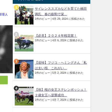
サイレンススズカなどを育てた橋田
満氏、春の叙勲で栄...
管理人
1件のビュー
|
4月 29, 2024 に投稿された
【必見】２０２４年桜花賞！
1件のビュー
|
4月 6, 2024 に投稿された
【追悼】フジコ・ヘミングさん「私
は太い指、これがい...
1件のビュー
|
5月 2, 2024 に投稿された
【祝】桜の女王ステレンボッシュ！
２歳女王へ逆襲成功...
1件のビュー
|
4月 7, 2024 に投稿された