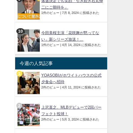
落選決定でも笑顔「引き続き石丸伸
二にご期待を」
1件のビュー
|
7月 8, 2024 に投稿された
今田美桜主演「花咲舞が黙ってな
い」新シリーズ放送！...
1件のビュー
|
4月 14, 2024 に投稿された
今週の人気記事
YOASOBIがホワイトハウスの公式
夕食会へ招待
2件のビュー
|
4月 11, 2024 に投稿された
上沢直之、MLBデビューで2回パー
フェクト投球！
2件のビュー
|
5月 3, 2024 に投稿された