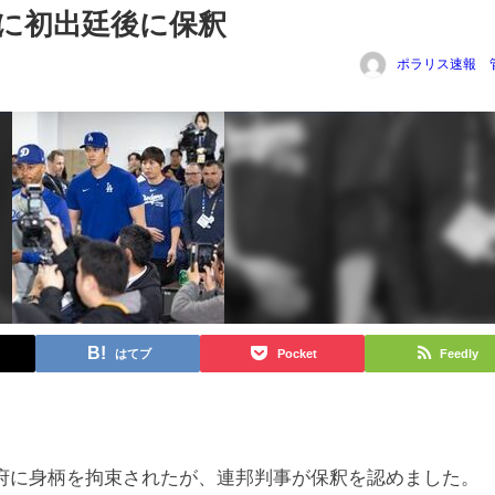
に初出廷後に保釈
ポラリス速報 
はてブ
Pocket
Feedly
tena
共
有
府に身柄を拘束されたが、連邦判事が保釈を認めました。