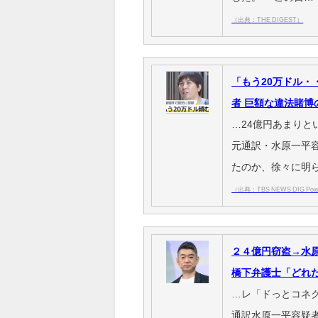
（出典：THE DIGEST）
「もう20万ドル
者 巨額な違法賭博
…24億円あまり
元通訳・水原一平
たのか、徐々に明
（出典：TBS NEWS DIG Powe
２４億円窃盗→水
橋下弁護士「どれ
…レ「ドっとコネ
通訳水原一平容疑