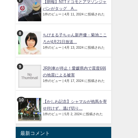
【朗報】NTTドコモとアマゾンジャ
パンがタッグ A...
1件のビュー
|
4月 11, 2024 に投稿された
ちびまる子ちゃん新声優・菊池ここ
ろが4月21日放送...
1件のビュー
|
4月 13, 2024 に投稿された
JR列車が停止！愛媛県内で震度6弱
の地震による被害
1件のビュー
|
4月 17, 2024 に投稿された
【かしわ記念】シャマルが他馬を寄
せ付けず、逃げ切り...
1件のビュー
|
5月 2, 2024 に投稿された
最新コメント