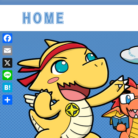
Facebook
Email
X
Line
Hatena
共
有