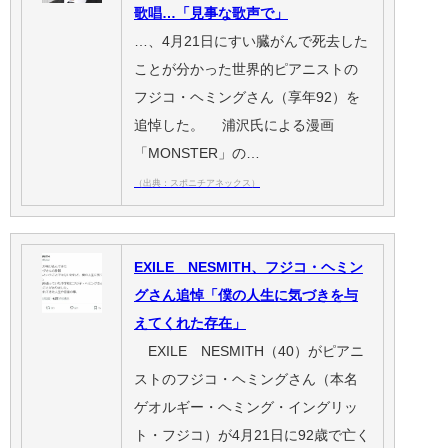
歌唱…「見事な歌声で」
…、4月21日にすい臓がんで死去した
ことが分かった世界的ピアニストの
フジコ・ヘミングさん（享年92）を
追悼した。 浦沢氏による漫画
「MONSTER」の…
（出典：スポニチアネックス）
EXILE NESMITH、フジコ・ヘミン
グさん追悼「僕の人生に気づきを与
えてくれた存在」
EXILE NESMITH（40）がピアニ
ストのフジコ・ヘミングさん（本名
ゲオルギー・ヘミング・イングリッ
ト・フジコ）が4月21日に92歳で亡く