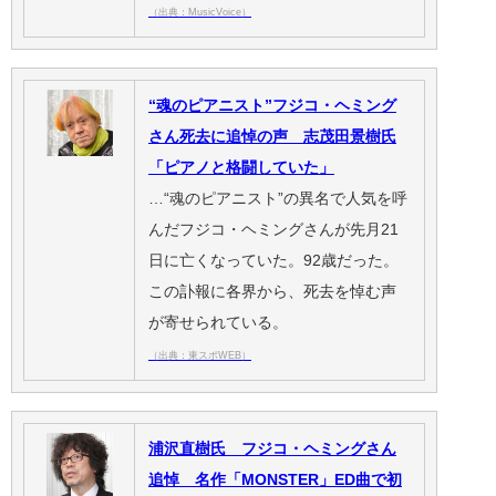
（出典：MusicVoice）
“魂のピアニスト”フジコ・ヘミング
さん死去に追悼の声 志茂田景樹氏
「ピアノと格闘していた」
…“魂のピアニスト”の異名で人気を呼
んだフジコ・ヘミングさんが先月21
日に亡くなっていた。92歳だった。
この訃報に各界から、死去を悼む声
が寄せられている。
（出典：東スポWEB）
浦沢直樹氏 フジコ・ヘミングさん
追悼 名作「MONSTER」ED曲で初