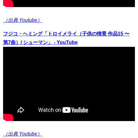
（出典 Youtube）
フジコ・ヘミング「トロイメライ（子供の情景 作品15 〜
第7曲）/ シューマン」 - YouTube
（出典 Youtube）