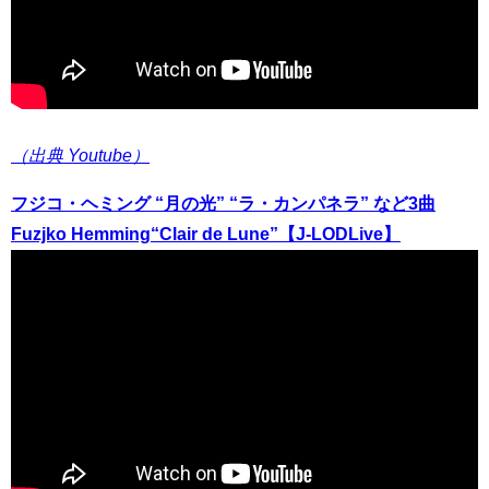
（出典 Youtube）
フジコ・ヘミング “月の光” “ラ・カンパネラ” など3曲
Fuzjko Hemming“Clair de Lune”【J-LODLive】