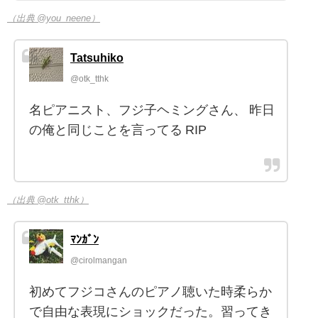
（出典 @you_neene）
Tatsuhiko
@otk_tthk
名ピアニスト、フジ子ヘミングさん、 昨日
の俺と同じことを言ってる RIP
（出典 @otk_tthk）
ﾏﾝｶﾞﾝ
@cirolmangan
初めてフジコさんのピアノ聴いた時柔らか
で自由な表現にショックだった。習ってき