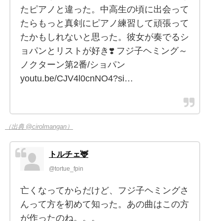
たピアノと違った。中高生の頃に出会って
たらもっと真剣にピアノ練習して頑張って
たかもしれないと思った。彼女が奏でるシ
ョパンとリストが好き❣️ フジ子ヘミング～
ノクターン第2番/ショパン
youtu.be/CJV4l0cnNO4?si…
（出典 @cirolmangan）
トルチェ🦌
@tortue_fpin
亡くなってからだけど、フジ子ヘミングさ
んって方を初めて知った。あの曲はこの方
が作ったのね。。。