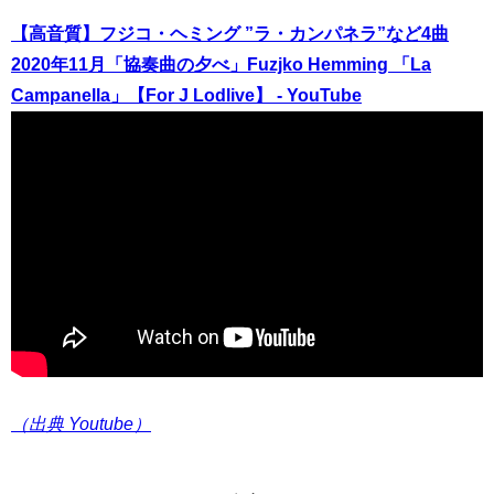
【高音質】フジコ・ヘミング ”ラ・カンパネラ”など4曲
2020年11月「協奏曲の夕べ」Fuzjko Hemming 「La
Campanella」【For J Lodlive】 - YouTube
（出典 Youtube）