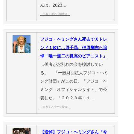
んは、2023…
（出典：RSK山陽放送）
フジコ・ヘミングさん死去でＸトレ
ンド１位に…原千晶、伊原剛志ら追
悼「唯一無二の孤高のピアニスト」
…係者がお別れの会を検討してい
る。 「一般財団法人フジコ・ヘミ
ング財団」がこの日、「フジコ・ヘ
ミング オフィシャルサイト」で公
表した。「２０２３年１１…
（出典：スポーツ報知）
【追悼】フジコ・ヘミングさん「今