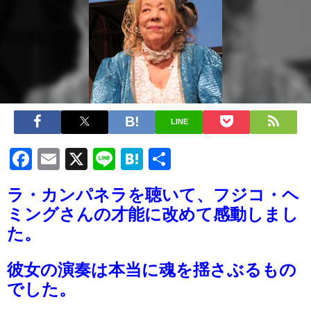
LINE
Facebook
Email
X
Line
Hatena
共
有
ラ・カンパネラを聴いて、フジコ・ヘ
ミングさんの才能に改めて感動しまし
た。
彼女の演奏は本当に魂を揺さぶるもの
でした。