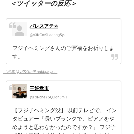
＜ツイッターの反応＞
パレスアテネ
@v3KGm9Ladbbg5yk
フジ子ヘミングさんのご冥福をお祈りしま
す。
（出典 @v3KGm9Ladbbg5yk）
三好孝市
@FxPcneY5QDqh6mH
【フジ子ヘミング没】 以前テレビで、 イン
タビュアー『長いブランクで、ピアノをや
めようと思わなかったのですか？』 フジ子