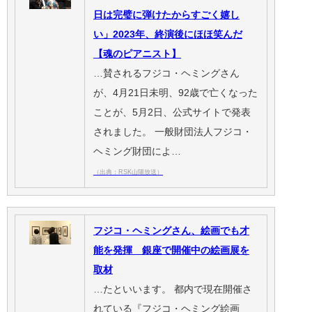
日は完璧に弾けたからすごく嬉し
い」2023年、終演後にほほ笑んだ
【魂のピアニスト】
…賛されるフジコ・ヘミングさん
が、4月21日未明、92歳で亡くなった
ことが、5月2日、公式サイトで発表
されました。 一般財団法人フジコ・
ヘミング財団によ…
（出典：RSK山陽放送）
フジコ・ヘミングさん、絵画でも才
能を発揮 銀座で開催中の絵画展を
取材
…たといいます。 都内で現在開催さ
れている『フジコ・ヘミング絵画