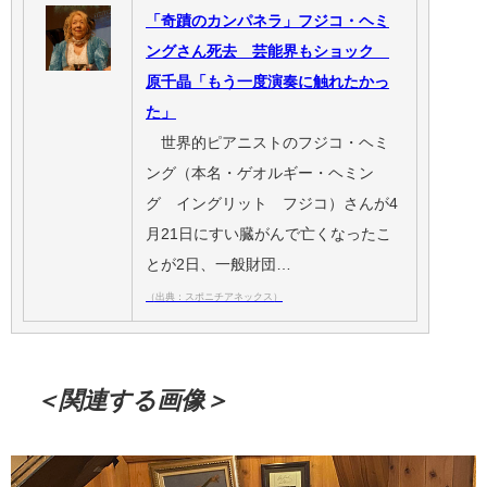
「奇蹟のカンパネラ」フジコ・ヘミ
ングさん死去 芸能界もショック
原千晶「もう一度演奏に触れたかっ
た」
世界的ピアニストのフジコ・ヘミ
ング（本名・ゲオルギー・ヘミン
グ イングリット フジコ）さんが4
月21日にすい臓がんで亡くなったこ
とが2日、一般財団…
（出典：スポニチアネックス）
＜関連する画像＞